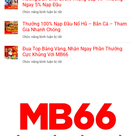
Bạn
Nhận
Ngay 5% Nạp Đầu
Mới,
Khuyến
Chức năng bình luận bị tắt
ở
Quà
Mãi
Hướng
Tặng
Lớn
Dẫn
Thưởng 100% Nạp Đầu Nổ Hũ – Bắn Cá – Tham
Liền
Chơi
Tay
Gia Nhanh Chóng
Event
Cực
Chức năng bình luận bị tắt
ở
Thăng
Hot
Thưởng
Cấp
Tại
100%
Đua Top Bảng Vàng, Nhận Ngay Phần Thưởng
VIP
MB66
Nạp
Thưởng
Cực Khủng Với MB66
Đầu
Ngay
Chức năng bình luận bị tắt
ở
Nổ
5%
Đua
Hũ
Nạp
Top
–
Đầu
Bảng
Bắn
Vàng,
Cá
Nhận
–
Ngay
Tham
Phần
Gia
Thưởng
Nhanh
Cực
Chóng
Khủng
Với
MB66