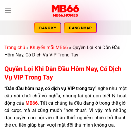
Bỏ
qua
nội
dung
ĐĂNG KÝ
ĐĂNG NHẬP
Trang chủ
»
Khuyến mãi MB66
»
Quyền Lợi Khi Dẫn Đầu
Hôm Nay, Có Dịch Vụ VIP Trong Tay
Quyền Lợi Khi Dẫn Đầu Hôm Nay, Có Dịch
Vụ VIP Trong Tay
“
Dẫn đầu hôm nay, có dịch vụ VIP trong tay
” nghe như một
câu nói chơi chữ vô nghĩa, nhưng lại gói gọn triết lý hoạt
động của
MB66
. Tất cả chúng ta đều đang ở trong thế giới
cá cược mà ai cũng muốn “hơn thua”. Vì vậy mà những
đặc quyền cho hội viên thân thiết nghiễm nhiên trở thành
thẻ ưu tiên giúp bạn vượt mặt đối thủ mình không ưa.