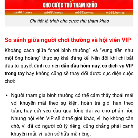
Chi tiết lộ trình cho cược thủ tham khảo
So sánh giữa người chơi thường và hội viên VIP
Khoảng cách giữa “chơi bình thường” và “vung tiền như
một ông hoàng” thực sự khá đáng kể. Nên đôi khi chỉ bắt
đầu từ quyết định có nên
dẫn đầu hôm nay, có dịch vụ VIP
trong tay
hay không cũng sẽ thay đổi được cục diện cuộc
chơi:
Người tham gia bình thường có thể cảm thấy thoải mái
với khuyến mãi theo sự kiện, hoàn trả giới hạn theo
tuần, hay gửi yêu cầu qua tổng đài và chờ phản hồi.
Nhưng hội viên VIP sẽ ở thế giới khác, vì: họ không cần
chờ, vì đã có người xử lý riêng, cũng chẳng phải canh
khuyến mãi, vì luôn sở hữu mã riêng.