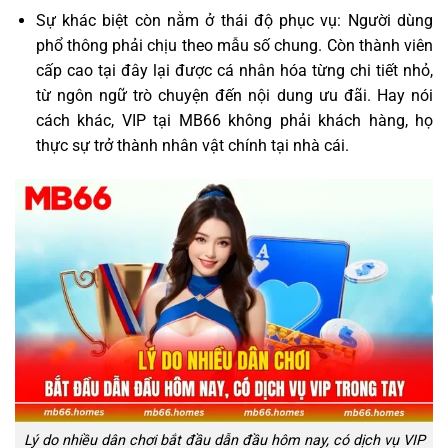
Sự khác biệt còn nằm ở thái độ phục vụ: Người dùng
phổ thông phải chịu theo mẫu số chung. Còn thành viên
cấp cao tại đây lại được cá nhân hóa từng chi tiết nhỏ,
từ ngôn ngữ trò chuyện đến nội dung ưu đãi. Hay nói
cách khác, VIP tại MB66 không phải khách hàng, họ
thực sự trở thành nhân vật chính tại nhà cái.
Lý do nhiều dân chơi bắt đầu dẫn đầu hôm nay, có dịch vụ VIP