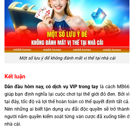
Một số lưu ý để không đánh mất vị thế tại nhà cái
Kết luận
Dẫn đầu hôm nay, có dịch vụ VIP trong tay
là cách MB66
giúp bạn định nghĩa lại cuộc chơi tại thế giới đỏ đen. Bởi vì
tại đây, tốc độ và lợi thế hoàn toàn có thể quyết định tất cả.
Nên những ai biết tận dụng ưu đãi độc quyền sẽ trở thành
người nắm quyền kiểm soát từng ván cược đã xuống tiền ở
nhà cái.