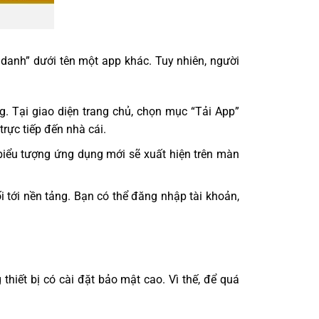
danh” dưới tên một app khác. Tuy nhiên, người
ng. Tại giao diện trang chủ, chọn mục “Tải App”
rực tiếp đến nhà cái.
, biểu tượng ứng dụng mới sẽ xuất hiện trên màn
 tới nền tảng. Bạn có thể đăng nhập tài khoản,
thiết bị có cài đặt bảo mật cao. Vì thế, để quá