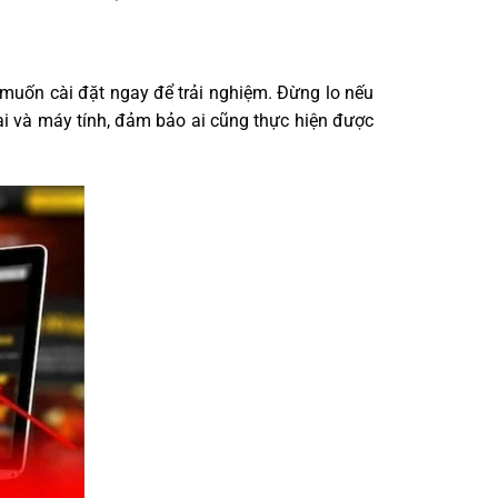
g muốn cài đặt ngay để trải nghiệm. Đừng lo nếu
ại và máy tính, đảm bảo ai cũng thực hiện được