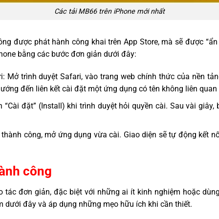
Các tải MB66 trên iPhone mới nhất
ông được phát hành công khai trên App Store, mà sẽ được “ẩn 
iPhone bằng các bước đơn giản dưới đây:
i: Mở trình duyệt Safari, vào trang web chính thức của nền tả
ớng đến liên kết cài đặt một ứng dụng có tên không liên quan t
“Cài đặt” (Install) khi trình duyệt hỏi quyền cài. Sau vài giây
thành công, mở ứng dụng vừa cài. Giao diện sẽ tự động kết nối
hành công
o tác đơn giản, đặc biệt với những ai ít kinh nghiệm hoặc dùng 
ểm dưới đây và áp dụng những mẹo hữu ích khi cần thiết.