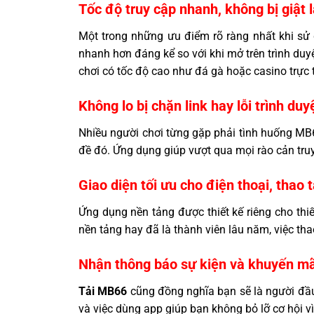
Tốc độ truy cập nhanh, không bị giật 
Một trong những ưu điểm rõ ràng nhất khi sử d
nhanh hơn đáng kể so với khi mở trên trình duy
chơi có tốc độ cao như đá gà hoặc casino trực 
Không lo bị chặn link hay lỗi trình duy
Nhiều người chơi từng gặp phải tình huống MB66
đề đó. Ứng dụng giúp vượt qua mọi rào cản truy
Giao diện tối ưu cho điện thoại, thao
Ứng dụng nền tảng được thiết kế riêng cho thiế
nền tảng hay đã là thành viên lâu năm, việc th
Nhận thông báo sự kiện và khuyến m
Tải MB66
cũng đồng nghĩa bạn sẽ là người đầu
và việc dùng app giúp bạn không bỏ lỡ cơ hội vì