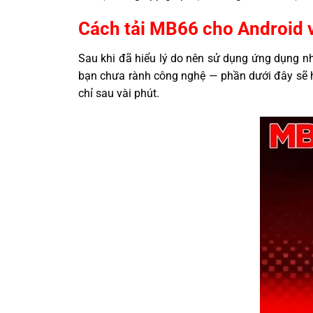
Cách tải MB66 cho Android 
Sau khi đã hiểu lý do nên sử dụng ứng dụng nhà
bạn chưa rành công nghệ — phần dưới đây sẽ hư
chỉ sau vài phút.