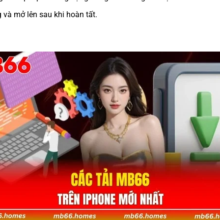
và mở lên sau khi hoàn tất.