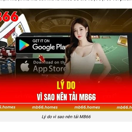
Lý do vì sao nên tải MB66