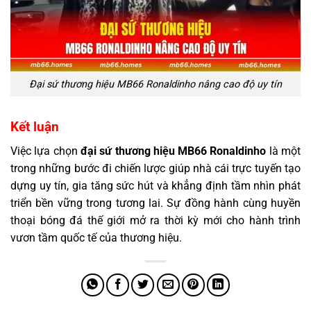
Đại sứ thương hiệu MB66 Ronaldinho nâng cao độ uy tín
Kết luận
Việc lựa chọn
đại sứ thương hiệu MB66 Ronaldinho
là một
trong những bước đi chiến lược giúp nhà cái trực tuyến tạo
dựng uy tín, gia tăng sức hút và khẳng định tầm nhìn phát
triển bền vững trong tương lai. Sự đồng hành cùng huyền
thoại bóng đá thế giới mở ra thời kỳ mới cho hành trình
vươn tầm quốc tế của thương hiệu.