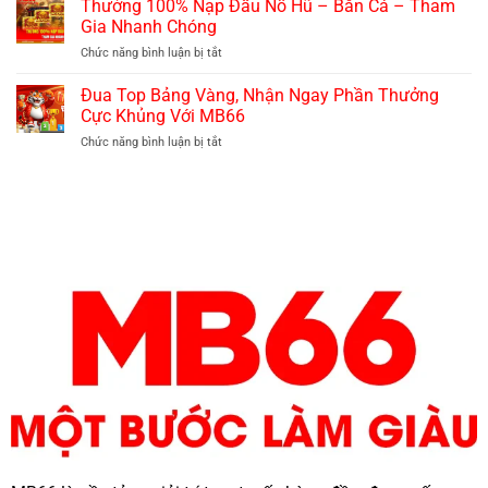
Dẫn
Thưởng 100% Nạp Đầu Nổ Hũ – Bắn Cá – Tham
Liền
Chơi
Tay
Gia Nhanh Chóng
Event
Cực
Chức năng bình luận bị tắt
ở
Thăng
Hot
Thưởng
Cấp
Tại
100%
Đua Top Bảng Vàng, Nhận Ngay Phần Thưởng
VIP
MB66
Nạp
Thưởng
Cực Khủng Với MB66
Đầu
Ngay
Chức năng bình luận bị tắt
ở
Nổ
5%
Đua
Hũ
Nạp
Top
–
Đầu
Bảng
Bắn
Vàng,
Cá
Nhận
–
Ngay
Tham
Phần
Gia
Thưởng
Nhanh
Cực
Chóng
Khủng
Với
MB66