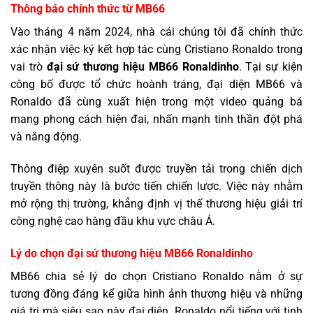
Thông báo chính thức từ MB66
Vào tháng 4 năm 2024, nhà cái chúng tôi đã chính thức
xác nhận việc ký kết hợp tác cùng Cristiano Ronaldo trong
vai trò
đại sứ thương hiệu MB66 Ronaldinho
. Tại sự kiện
công bố được tổ chức hoành tráng, đại diện MB66 và
Ronaldo đã cùng xuất hiện trong một video quảng bá
mang phong cách hiện đại, nhấn mạnh tinh thần đột phá
và năng động.
Thông điệp xuyên suốt được truyền tải trong chiến dịch
truyền thông này là bước tiến chiến lược. Việc này nhằm
mở rộng thị trường, khẳng định vị thế thương hiệu giải trí
công nghệ cao hàng đầu khu vực châu Á.
Lý do chọn đại sứ thương hiệu MB66 Ronaldinho
MB66 chia sẻ lý do chọn Cristiano Ronaldo nằm ở sự
tương đồng đáng kể giữa hình ảnh thương hiệu và những
giá trị mà siêu sao này đại diện. Ronaldo nổi tiếng với tinh