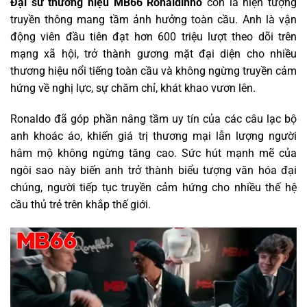
Đại sứ thương hiệu MB66 Ronaldinho
còn là hiện tượng
truyền thông mang tầm ảnh hưởng toàn cầu. Anh là vận
động viên đầu tiên đạt hơn 600 triệu lượt theo dõi trên
mạng xã hội, trở thành gương mặt đại diện cho nhiều
thương hiệu nổi tiếng toàn cầu và không ngừng truyền cảm
hứng về nghị lực, sự chăm chỉ, khát khao vươn lên.
Ronaldo đã góp phần nâng tầm uy tín của các câu lạc bộ
anh khoác áo, khiến giá trị thương mại lẫn lượng người
hâm mộ không ngừng tăng cao. Sức hút mạnh mẽ của
ngôi sao này biến anh trở thành biểu tượng văn hóa đại
chúng, người tiếp tục truyền cảm hứng cho nhiều thế hệ
cầu thủ trẻ trên khắp thế giới.