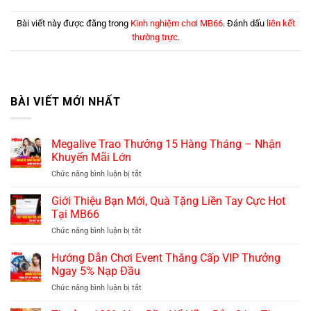
Bài viết này được đăng trong
Kinh nghiệm chơi MB66
. Đánh dấu
liên kết
thường trực
.
BÀI VIẾT MỚI NHẤT
Megalive Trao Thưởng 15 Hàng Tháng – Nhận
Khuyến Mãi Lớn
Chức năng bình luận bị tắt
ở
Megalive
Trao
Giới Thiệu Bạn Mới, Quà Tặng Liền Tay Cực Hot
Thưởng
Tại MB66
15
Chức năng bình luận bị tắt
ở
Hàng
Giới
Tháng
Thiệu
Hướng Dẫn Chơi Event Thăng Cấp VIP Thưởng
–
Bạn
Nhận
Ngay 5% Nạp Đầu
Mới,
Khuyến
Chức năng bình luận bị tắt
ở
Quà
Mãi
Hướng
Tặng
Lớn