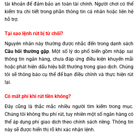
tài khoản để đảm bảo an toàn tài chính. Người chơi có thể
kiểm tra chi tiết trong phần thông tin cá nhân hoặc liên hệ
hỗ trợ.
Tại sao lệnh rút bị từ chối?
Nguyên nhân này thường được nhắc đến trong danh sách
Câu hỏi thường gặp
. Một số lý do phổ biến gồm nhập sai
thông tin ngân hàng, chưa đáp ứng điều kiện khuyến mãi
hoặc phát hiện dấu hiệu bất thường trong giao dịch. Chúng
tôi sẽ thông báo cụ thể để bạn điều chỉnh và thực hiện rút
lại.
Có mất phí khi rút tiền không?
Đây cũng là thắc mắc nhiều người tìm kiếm trong mục.
Chúng tôi không thu phí rút, tuy nhiên một số ngân hàng có
thể áp dụng phí giao dịch theo chính sách riêng. Thông tin
này sẽ được hiển thị rõ khi xác nhận lệnh.