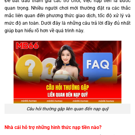
Để bắt đầu tham gia các trò chơi, việc nạp tiền là bước
quan trọng. Nhiều người chơi mới thường đặt ra các thắc
mắc liên quan đến phương thức giao dịch, tốc độ xử lý và
mức độ an toàn. Dưới đây là những câu trả lời đầy đủ nhất
giúp bạn hiểu rõ hơn về quá trình này.
Câu hỏi thường gặp liên quan đến nạp quỹ
Nhà cái hỗ trợ những hình thức nạp tiền nào?