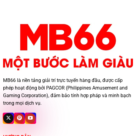
MB66 là nền tảng giải trí trực tuyến hàng đầu, được cấp
phép hoạt động bởi PAGCOR (Philippines Amusement and
Gaming Corporation), đảm bảo tính hợp pháp và minh bạch
trong mọi dịch vụ.