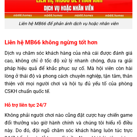
Liên hệ MB66 để phản ánh dịch vụ hoặc nhân viên
Liên hệ MB66 không ngừng tốt hơn
Dịch vụ chăm sóc khách hàng của nhà cái được đánh giá
cao, không chỉ ở tốc độ xử lý nhanh chóng, đưa ra giải
pháp hiệu quả để khắc phục sự cố. Mà hội viên còn hài
lòng ở thái độ và phong cách chuyên nghiệp, tận tâm, thân
thiện với mọi người chơi và hội tụ đủ yếu tố của phòng
CSKH chuẩn quốc tế.
Hỗ trợ liên tục 24/7
Không phải người chơi nào cũng đặt cược hay chiến game
đổi thưởng vào giờ hành chính và chúng tôi hiểu rõ điều
này. Do đó, đội ngũ chăm sóc khách hàng luôn túc trực