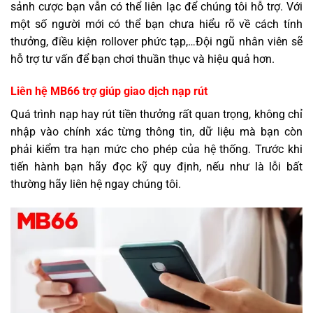
sảnh cược bạn vẫn có thể liên lạc để chúng tôi hỗ trợ. Với
một số người mới có thể bạn chưa hiểu rõ về cách tính
thưởng, điều kiện rollover phức tạp,…Đội ngũ nhân viên sẽ
hỗ trợ tư vấn để bạn chơi thuần thục và hiệu quả hơn.
Liên hệ MB66 trợ giúp giao dịch nạp rút
Quá trình nạp hay rút tiền thưởng rất quan trọng, không chỉ
nhập vào chính xác từng thông tin, dữ liệu mà bạn còn
phải kiểm tra hạn mức cho phép của hệ thống. Trước khi
tiến hành bạn hãy đọc kỹ quy định, nếu như là lỗi bất
thường hãy liên hệ ngay chúng tôi.