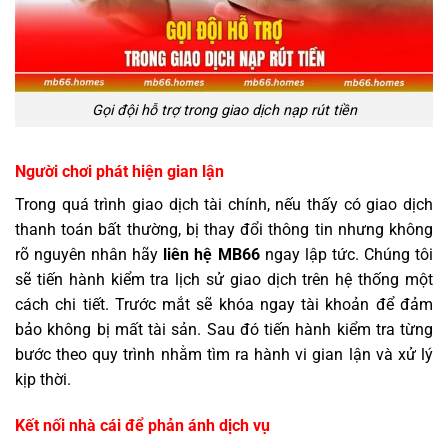
Gọi đội hỗ trợ trong giao dịch nạp rút tiền
Người chơi phát hiện gian lận
Trong quá trình giao dịch tài chính, nếu thấy có giao dịch
thanh toán bất thường, bị thay đổi thông tin nhưng không
rõ nguyên nhân hãy
liên hệ MB66
ngay lập tức.
Chúng tôi
sẽ tiến hành kiểm tra lịch sử giao dịch trên hệ thống một
cách chi tiết. Trước mắt sẽ khóa ngay tài khoản để đảm
bảo không bị mất tài sản. Sau đó tiến hành kiểm tra từng
bước theo quy trình nhằm tìm ra hành vi gian lận và xử lý
kịp thời.
Kết nối nhà cái để phản ánh dịch vụ