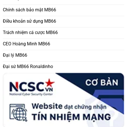
Chính sách bảo mật MB66
Điều khoản sử dụng MB66
Trách nhiệm cá cược MB66
CEO Hoàng Minh MB66
Đại lý MB66
Đại sứ MB66 Ronaldinho