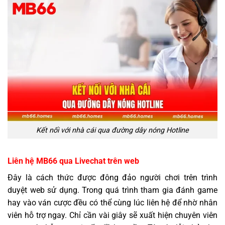
Kết nối với nhà cái qua đường dây nóng Hotline
Liên hệ MB66 qua Livechat trên web
Đây là cách thức được đông đảo người chơi trên trình
duyệt web sử dụng. Trong quá trình tham gia đánh game
hay vào ván cược đều có thể cùng lúc liên hệ để nhờ nhân
viên hỗ trợ ngay. Chỉ cần vài giây sẽ xuất hiện chuyên viên