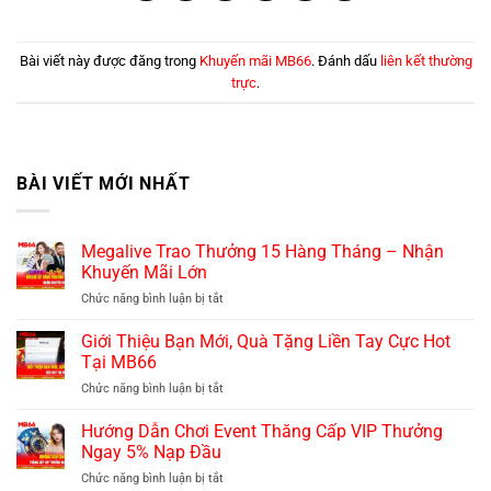
Bài viết này được đăng trong
Khuyến mãi MB66
. Đánh dấu
liên kết thường
trực
.
BÀI VIẾT MỚI NHẤT
Megalive Trao Thưởng 15 Hàng Tháng – Nhận
Khuyến Mãi Lớn
Chức năng bình luận bị tắt
ở
Megalive
Trao
Giới Thiệu Bạn Mới, Quà Tặng Liền Tay Cực Hot
Thưởng
Tại MB66
15
Chức năng bình luận bị tắt
ở
Hàng
Giới
Tháng
Thiệu
Hướng Dẫn Chơi Event Thăng Cấp VIP Thưởng
–
Bạn
Nhận
Ngay 5% Nạp Đầu
Mới,
Khuyến
Chức năng bình luận bị tắt
ở
Quà
Mãi