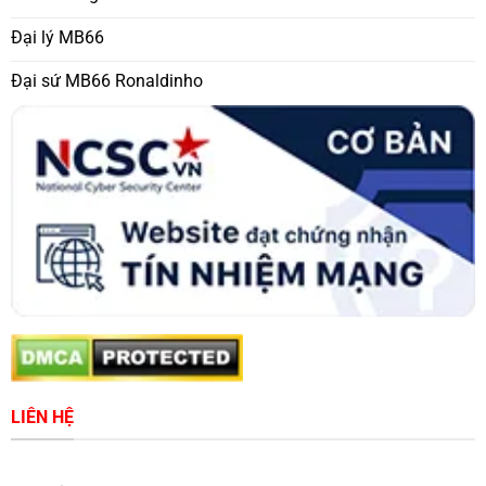
Đại lý MB66
Đại sứ MB66 Ronaldinho
LIÊN HỆ