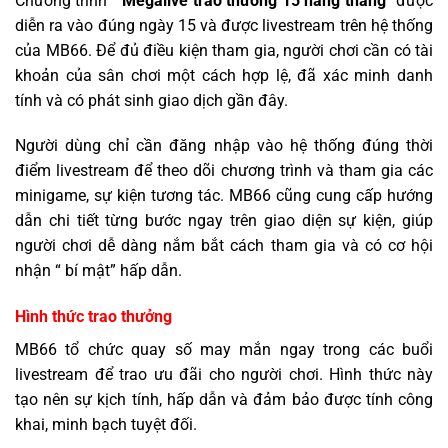
Chương trình “
Megalive trao thưởng 15 hàng tháng
” được
diễn ra vào đúng ngày 15 và được livestream trên hệ thống
của MB66. Để đủ điều kiện tham gia, người chơi cần có tài
khoản của sân chơi một cách hợp lệ, đã xác minh danh
tính và có phát sinh giao dịch gần đây.
Người dùng chỉ cần đăng nhập vào hệ thống đúng thời
điểm livestream để theo dõi chương trình và tham gia các
minigame, sự kiện tương tác. MB66 cũng cung cấp hướng
dẫn chi tiết từng bước ngay trên giao diện sự kiện, giúp
người chơi dễ dàng nắm bắt cách tham gia và có cơ hội
nhận “ bí mật” hấp dẫn.
Hình thức trao thưởng
MB66 tổ chức quay số may mắn ngay trong các buổi
livestream để trao ưu đãi cho người chơi. Hình thức này
tạo nên sự kịch tính, hấp dẫn và đảm bảo được tính công
khai, minh bạch tuyệt đối.