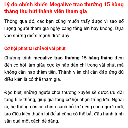
Lý do chính khiến Megalive trao thưởng 15 hàng
tháng thu hút thành viên tham gia
Thông qua đó, các bạn cũng muốn thấy được vì sao số
lượng người tham gia ngày càng tăng lên hay không. Dựa
vào những điểm mạnh dưới đây:
Cơ hội phát tài chỉ với vài phút
Chương trình
megalive trao thưởng 15 hàng tháng
đem
đến cơ hội làm giàu cực kỳ hấp dẫn chỉ trong vài phút mà
không cần nạp thêm tiền. Thành viên chỉ cần đáp ứng đủ
điều kiện là có thể tham gia.
Đặc biệt, những người chơi thường xuyên sẽ được ưu đãi
tăng tỉ lệ thắng, giúp gia tăng cơ hội nhận trúng lớn. Ngoài
ra, hệ thống còn có chính sách hỗ trợ riêng cho người mới,
tạo điều kiện thuận lợi để ai cũng có thể bắt đầu hành trình
săn quà một cách dễ dàng.