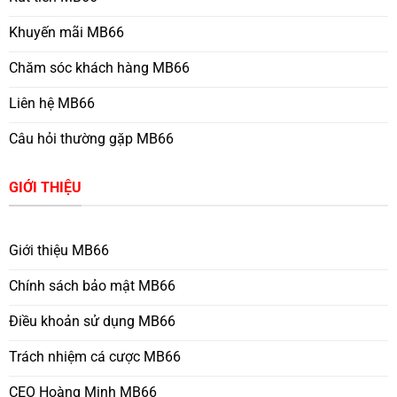
Khuyến mãi MB66
Chăm sóc khách hàng MB66
Liên hệ MB66
Câu hỏi thường gặp MB66
GIỚI THIỆU
Giới thiệu MB66
Chính sách bảo mật MB66
Điều khoản sử dụng MB66
Trách nhiệm cá cược MB66
CEO Hoàng Minh MB66