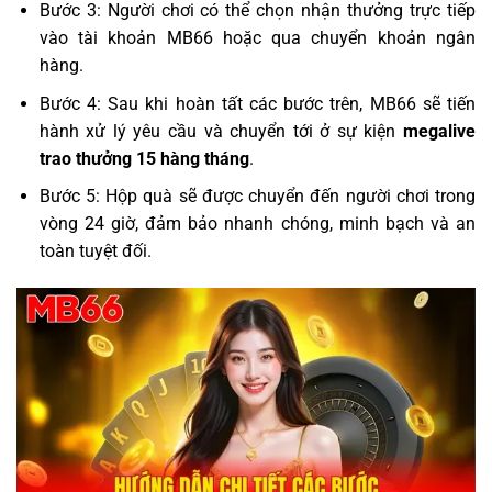
Bước 3: Người chơi có thể chọn nhận thưởng trực tiếp
vào tài khoản MB66 hoặc qua chuyển khoản ngân
hàng.
Bước 4: Sau khi hoàn tất các bước trên, MB66 sẽ tiến
hành xử lý yêu cầu và chuyển tới ở sự kiện
megalive
trao thưởng 15 hàng tháng
.
Bước 5: Hộp quà sẽ được chuyển đến người chơi trong
vòng 24 giờ, đảm bảo nhanh chóng, minh bạch và an
toàn tuyệt đối.