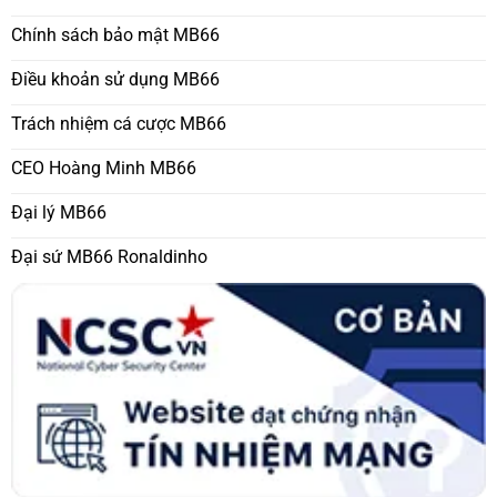
Chính sách bảo mật MB66
Điều khoản sử dụng MB66
Trách nhiệm cá cược MB66
CEO Hoàng Minh MB66
Đại lý MB66
Đại sứ MB66 Ronaldinho