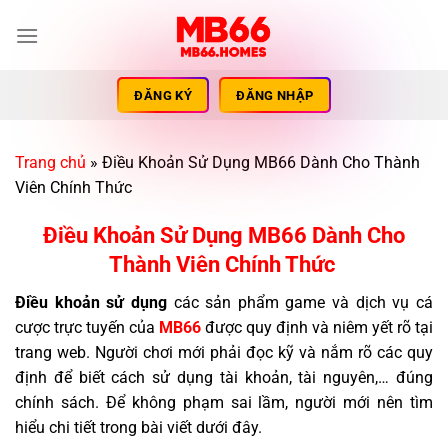
Bỏ
qua
nội
dung
ĐĂNG KÝ
ĐĂNG NHẬP
Trang chủ
»
Điều Khoản Sử Dụng MB66 Dành Cho Thành
Viên Chính Thức
Điều Khoản Sử Dụng MB66 Dành Cho
Thành Viên Chính Thức
Điều khoản sử dụng
các sản phẩm game và dịch vụ cá
cược trực tuyến của
MB66
được quy định và niêm yết rõ tại
trang web. Người chơi mới phải đọc kỹ và nắm rõ các quy
định để biết cách sử dụng tài khoản, tài nguyên,… đúng
chính sách. Để không phạm sai lầm, người mới nên tìm
hiểu chi tiết trong bài viết dưới đây.