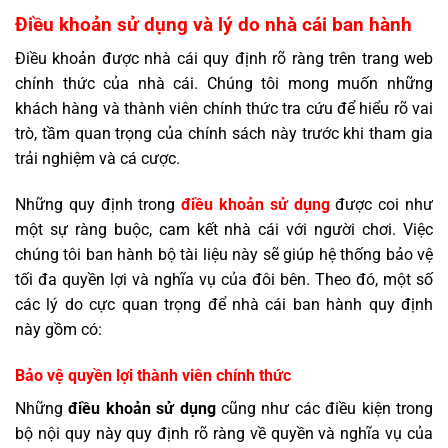
Điều khoản sử dụng và lý do nhà cái ban hành
Điều khoản được nhà cái quy định rõ ràng trên trang web
chính thức của nhà cái. Chúng tôi mong muốn những
khách hàng và thành viên chính thức tra cứu để hiểu rõ vai
trò, tầm quan trọng của chính sách này trước khi tham gia
trải nghiệm và cá cược.
Những quy định trong
điều khoản sử dụng
được coi như
một sự ràng buộc, cam kết nhà cái với người chơi. Việc
chúng tôi ban hành bộ tài liệu này sẽ giúp hệ thống bảo vệ
tối đa quyền lợi và nghĩa vụ của đôi bên. Theo đó, một số
các lý do cực quan trọng để nhà cái ban hành quy định
này gồm có:
Bảo vệ quyền lợi thành viên chính thức
Những
điều khoản sử dụng
cũng như các điều kiện trong
bộ nội quy này quy định rõ ràng về quyền và nghĩa vụ của