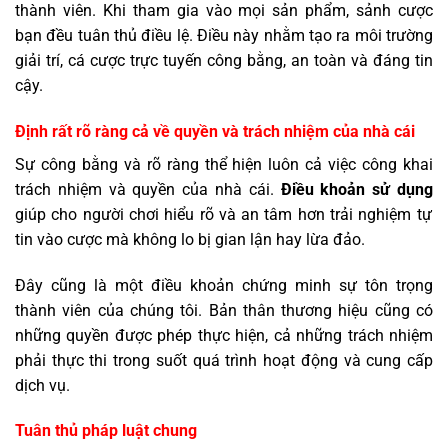
thành viên. Khi tham gia vào mọi sản phẩm, sảnh cược
bạn đều tuân thủ điều lệ. Điều này nhằm tạo ra môi trường
giải trí, cá cược trực tuyến công bằng, an toàn và đáng tin
cậy.
Định rất rõ ràng cả về quyền và trách nhiệm của nhà cái
Sự công bằng và rõ ràng thể hiện luôn cả việc công khai
trách nhiệm và quyền của nhà cái.
Điều khoản sử dụng
giúp cho người chơi hiểu rõ và an tâm hơn trải nghiệm tự
tin vào cược mà không lo bị gian lận hay lừa đảo.
Đây cũng là một điều khoản chứng minh sự tôn trọng
thành viên của chúng tôi. Bản thân thương hiệu cũng có
những quyền được phép thực hiện, cả những trách nhiệm
phải thực thi trong suốt quá trình hoạt động và cung cấp
dịch vụ.
Tuân thủ pháp luật chung