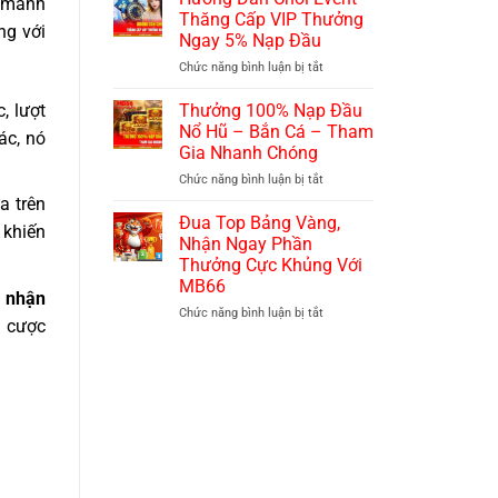
g mánh
Bạn
Khuyến
Thăng Cấp VIP Thưởng
ng với
Mới,
Mãi
Ngay 5% Nạp Đầu
Quà
Lớn
Chức năng bình luận bị tắt
ở
Tặng
Hướng
Liền
Dẫn
Tay
Thưởng 100% Nạp Đầu
, lượt
Chơi
Cực
Nổ Hũ – Bắn Cá – Tham
ác, nó
Event
Hot
Gia Nhanh Chóng
Thăng
Tại
Chức năng bình luận bị tắt
ở
Cấp
MB66
Thưởng
VIP
a trên
100%
Thưởng
Đua Top Bảng Vàng,
 khiến
Nạp
Ngay
Nhận Ngay Phần
Đầu
5%
Thưởng Cực Khủng Với
Nổ
Nạp
MB66
Hũ
Đầu
, nhận
–
Chức năng bình luận bị tắt
ở
i cược
Bắn
Đua
Cá
Top
–
Bảng
Tham
Vàng,
Gia
Nhận
Nhanh
Ngay
Chóng
Phần
Thưởng
Cực