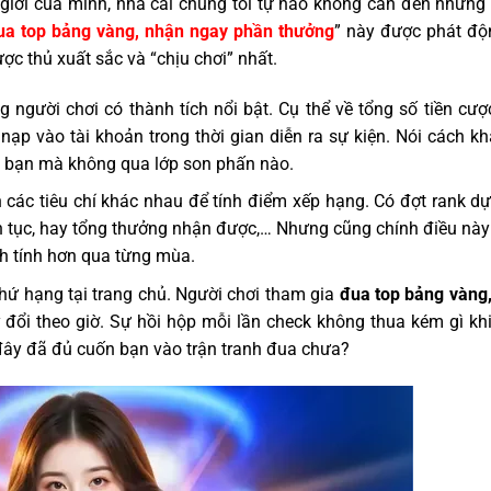
g giới của mình, nhà cái chúng tôi tự hào không cần đến nhữn
ua top bảng vàng, nhận ngay phần thưởng
” này được phát độ
 thủ xuất sắc và “chịu chơi” nhất.
 người chơi có thành tích nổi bật. Cụ thể về tổng số tiền cược
 nạp vào tài khoản trong thời gian diễn ra sự kiện. Nói cách kh
 bạn mà không qua lớp son phấn nào.
n các tiêu chí khác nhau để tính điểm xếp hạng. Có đợt rank dự
iên tục, hay tổng thưởng nhận được,… Nhưng cũng chính điều này
ịch tính hơn qua từng mùa.
thứ hạng tại trang chủ. Người chơi tham gia
đua top bảng vàng
y đổi theo giờ. Sự hồi hộp mỗi lần check không thua kém gì kh
đây đã đủ cuốn bạn vào trận tranh đua chưa?