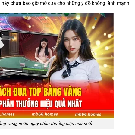
ơi này chưa bao giờ mở cửa cho những ý đồ không lành mạnh.
ảng vàng, nhận ngay phần thưởng hiệu quả nhất