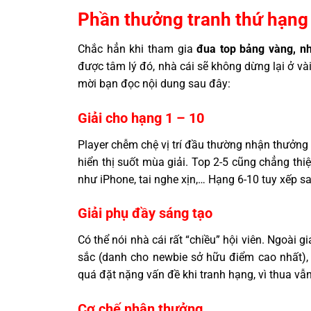
Phần thưởng tranh thứ hạng t
Chắc hẳn khi tham gia
đua top bảng vàng, n
được tâm lý đó, nhà cái sẽ không dừng lại ở vài
mời bạn đọc nội dung sau đây:
Giải cho hạng 1 – 10
Player chễm chệ vị trí đầu thường nhận thưởng 
hiển thị suốt mùa giải. Top 2-5 cũng chẳng thiệt
như iPhone, tai nghe xịn,… Hạng 6-10 tuy xếp s
Giải phụ đầy sáng tạo
Có thể nói nhà cái rất “chiều” hội viên. Ngoài g
sắc (danh cho newbie sở hữu điểm cao nhất),
quá đặt nặng vấn đề khi tranh hạng, vì thua v
Cơ chế nhận thưởng