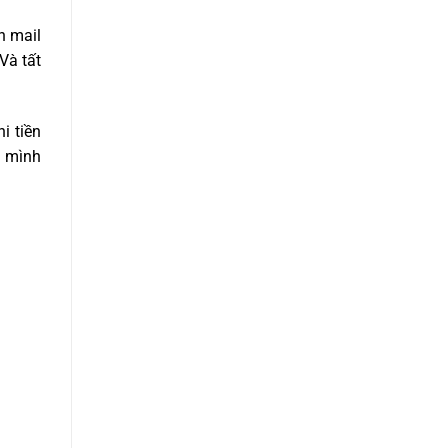
n mail
Và tất
i tiền
a mình