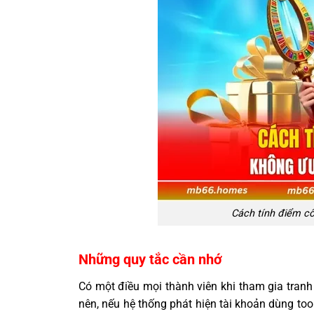
Cách tính điểm cô
Những quy tắc cần nhớ
Có một điều mọi thành viên khi tham gia tran
nên, nếu hệ thống phát hiện tài khoản dùng too