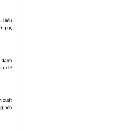
. Hiểu
ng gì,
h danh
hực tế
h xuất
ng nên