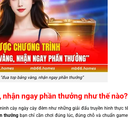
 “đua top bảng vàng, nhận ngay phần thưởng”
, nhận ngay phần thưởng như thế nào?
 mình cày ngày cày đêm như những giải đấu truyền hình thực tế
n thưởng
bạn chỉ cần chơi đúng lúc, đúng chỗ và chuẩn game