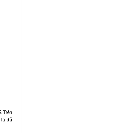
Khủng
Với
MB66
. Trên
 là đã