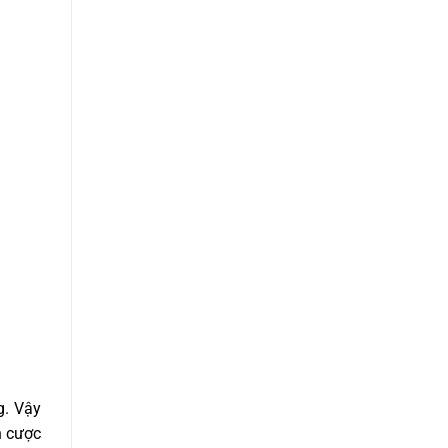
g. Vậy
n cược