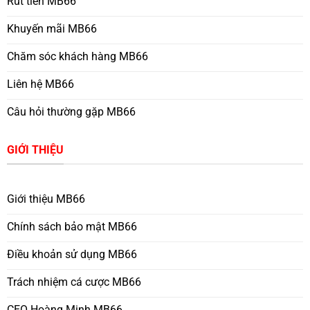
Rút tiền MB66
Khuyến mãi MB66
Chăm sóc khách hàng MB66
Liên hệ MB66
Câu hỏi thường gặp MB66
GIỚI THIỆU
Giới thiệu MB66
Chính sách bảo mật MB66
Điều khoản sử dụng MB66
Trách nhiệm cá cược MB66
CEO Hoàng Minh MB66