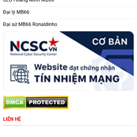
Đại lý MB66
Đại sứ MB66 Ronaldinho
LIÊN HỆ