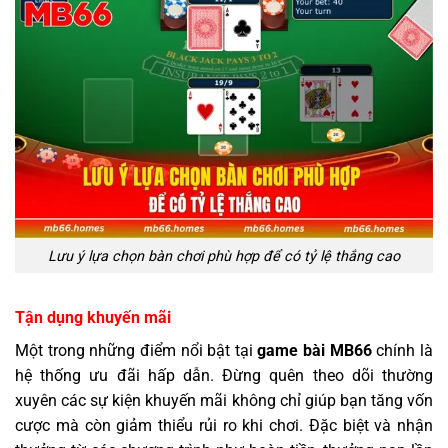
Lưu ý lựa chọn bàn chơi phù hợp để có tỷ lệ thắng cao
Tận dụng khuyến mãi
Một trong những điểm nổi bật tại
game bài MB66
chính là
hệ thống ưu đãi hấp dẫn. Đừng quên theo dõi thường
xuyên các sự kiện khuyến mãi không chỉ giúp bạn tăng vốn
cược mà còn giảm thiểu rủi ro khi chơi. Đặc biệt và nhận