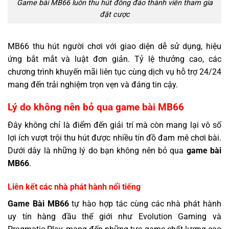
Game bài MB66 luôn thu hút đông đảo thành viên tham gia
đặt cược
MB66 thu hút người chơi với giao diện dễ sử dụng, hiệu
ứng bắt mắt và luật đơn giản. Tỷ lệ thưởng cao, các
chương trình khuyến mãi liên tục cùng dịch vụ hỗ trợ 24/24
mang đến trải nghiệm trọn vẹn và đáng tin cậy.
Lý do không nên bỏ qua game bài MB66
Đây không chỉ là điểm đến giải trí mà còn mang lại vô số
lợi ích vượt trội thu hút được nhiều tín đồ đam mê chơi bài.
Dưới dây là những lý do bạn không nên bỏ qua
game bài
MB66
.
Liên kết các nhà phát hành nổi tiếng
Game Bài MB66
tự hào hợp tác cùng các nhà phát hành
uy tín hàng đầu thế giới như Evolution Gaming và