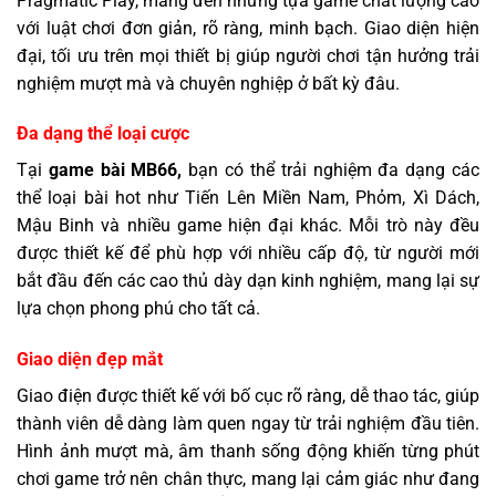
Pragmatic Play, mang đến những tựa game chất lượng cao
với luật chơi đơn giản, rõ ràng, minh bạch. Giao diện hiện
đại, tối ưu trên mọi thiết bị giúp người chơi tận hưởng trải
nghiệm mượt mà và chuyên nghiệp ở bất kỳ đâu.
Đa dạng thể loại cược
Tại
game bài MB66,
bạn có thể trải nghiệm đa dạng các
thể loại bài hot như Tiến Lên Miền Nam, Phỏm, Xì Dách,
Mậu Binh và nhiều game hiện đại khác. Mỗi trò này đều
được thiết kế để phù hợp với nhiều cấp độ, từ người mới
bắt đầu đến các cao thủ dày dạn kinh nghiệm, mang lại sự
lựa chọn phong phú cho tất cả.
Giao diện đẹp mắt
Giao điện được thiết kế với bố cục rõ ràng, dễ thao tác, giúp
thành viên dễ dàng làm quen ngay từ trải nghiệm đầu tiên.
Hình ảnh mượt mà, âm thanh sống động khiến từng phút
chơi game trở nên chân thực, mang lại cảm giác như đang